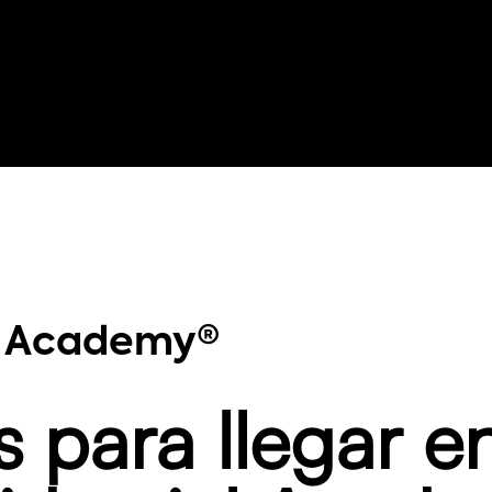
l Academy
®
s para llegar e